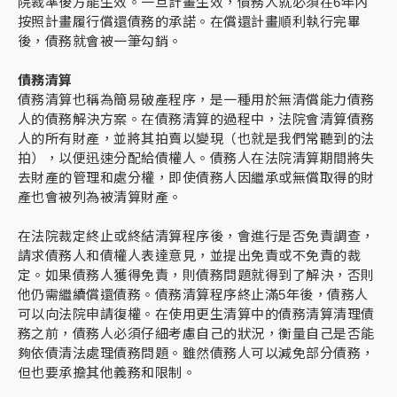
院裁準後方能生效。一旦計畫生效，債務人就必須在6年內
按照計畫履行償還債務的承諾。在償還計畫順利執行完畢
後，債務就會被一筆勾銷。
債務清算
債務清算也稱為簡易破產程序，是一種用於無清償能力債務
人的債務解決方案。在債務清算的過程中，法院會清算債務
人的所有財產，並將其拍賣以變現（也就是我們常聽到的法
拍），以便迅速分配給債權人。債務人在法院清算期間將失
去財產的管理和處分權，即使債務人因繼承或無償取得的財
產也會被列為被清算財產。
在法院裁定終止或終結清算程序後，會進行是否免責調查，
請求債務人和債權人表達意見，並提出免責或不免責的裁
定。如果債務人獲得免責，則債務問題就得到了解決，否則
他仍需繼續償還債務。債務清算程序終止滿5年後，債務人
可以向法院申請復權。在使用更生清算中的債務清算清理債
務之前，債務人必須仔細考慮自己的狀況，衡量自己是否能
夠依債清法處理債務問題。雖然債務人可以減免部分債務，
但也要承擔其他義務和限制。