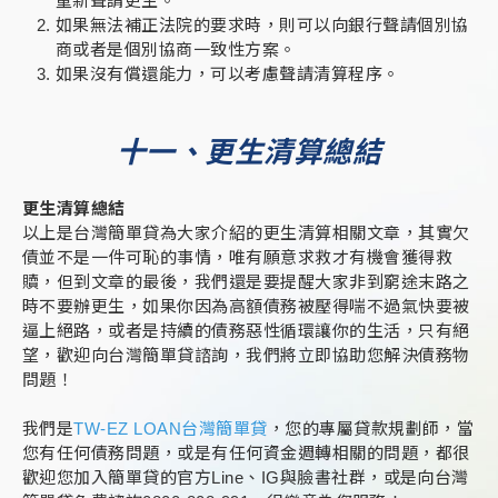
重新聲請更生。
如果無法補正法院的要求時，則可以向銀行聲請個別協
商或者是個別協商一致性方案。
如果沒有償還能力，可以考慮聲請清算程序。
十一、更生清算總結
更生清算總結
以上是台灣簡單貸為大家介紹的更生清算相關文章，其實欠
債並不是一件可恥的事情，唯有願意求救才有機會獲得救
贖，但到文章的最後，我們還是要提醒大家非到窮途末路之
時不要辦更生，如果你因為高額債務被壓得喘不過氣快要被
逼上絕路，或者是持續的債務惡性循環讓你的生活，只有絕
望，歡迎向台灣簡單貸諮詢，我們將立即協助您解決債務物
問題！
我們是
TW-EZ LOAN台灣簡單貸
，您的專屬貸款規劃師，當
您有任何債務問題，或是有任何資金週轉相關的問題，都很
歡迎您加入簡單貸的官方Line、IG與臉書社群，或是向台灣