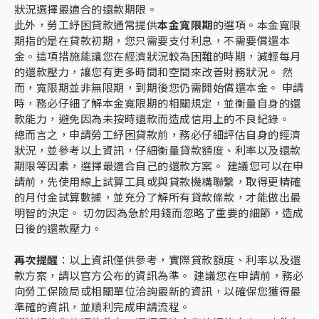
狀況選擇最適合的還款期限。
此外，勞工紓困貸款通常提供
本金寬限期
的選項。本金寬限
期指的是在貸款初期，您只需要支付利息，不需要償還本
金。這項措施能讓您在經濟狀況較為困難的時期，減輕每月
的還款壓力，讓您有更多時間和空間來改善財務狀況。 然
而，寬限期並非無限期，到期後您仍需開始償還本金。 申請
時，務必仔細了解本金寬限期的相關規定，並衡量自身的還
款能力，避免因為未按時還款而造成信用上的不良紀錄。
總而言之，申請勞工紓困貸款前，務必仔細評估自身的經濟
狀況，並參考以上資訊，仔細衡量貸款額度、利率以及還款
期限等因素，選擇最適合自己的還款方案。 建議您可以在申
請前，先使用線上試算工具或與貸款機構聯繫，取得更精確
的月付金試算數據，並充分了解所有貸款條款，才能做出最
明智的決定。 切勿因為急於用錢而忽略了重要的細節，造成
日後的還款壓力。
再次提醒
：以上資訊僅供參考，實際貸款額度、利率以及還
款方案，請以官方公布的資訊為準。 建議您在申請前，務必
向勞工保險局或相關單位洽詢最新的資訊，以確保您獲得最
準確的資訊，並順利完成申請流程。