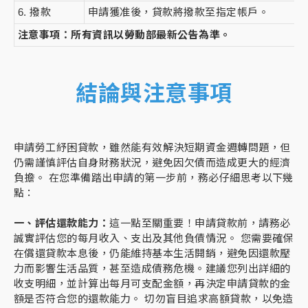
6. 撥款
申請獲准後，貸款將撥款至指定帳戶。
注意事項：所有資訊以勞動部最新公告為準。
結論與注意事項
申請勞工紓困貸款，雖然能有效解決短期資金週轉問題，但
仍需謹慎評估自身財務狀況，避免因欠債而造成更大的經濟
負擔。 在您準備踏出申請的第一步前，務必仔細思考以下幾
點：
一、評估還款能力：
這一點至關重要！申請貸款前，請務必
誠實評估您的每月收入、支出及其他負債情況。 您需要確保
在償還貸款本息後，仍能維持基本生活開銷，避免因還款壓
力而影響生活品質，甚至造成債務危機。建議您列出詳細的
收支明細，並計算出每月可支配金額，再決定申請貸款的金
額是否符合您的還款能力。 切勿盲目追求高額貸款，以免造