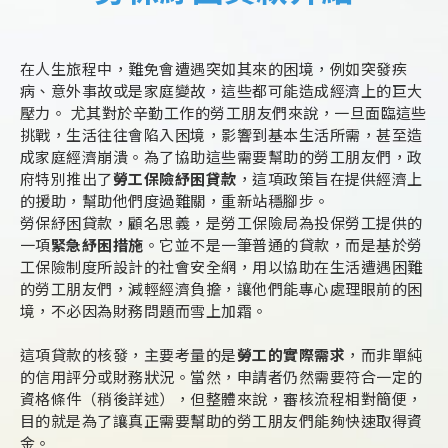
在人生旅程中，難免會遭遇突如其來的困境，例如突發疾
病、意外事故或是家庭變故，這些都可能造成經濟上的巨大
壓力。 尤其對於辛勤工作的勞工朋友們來說，一旦面臨這些
挑戰，生活往往會陷入困境，影響到基本生活所需，甚至造
成家庭經濟崩潰。為了協助這些需要幫助的勞工朋友們，政
府特別推出了
勞工保險紓困貸款
，這項政策旨在提供經濟上
的援助，幫助他們度過難關，重新站穩腳步。
勞保紓困貸款，顧名思義，是勞工保險局為投保勞工提供的
一項
緊急紓困措施
。它並不是一筆普通的貸款，而是基於勞
工保險制度所設計的社會安全網，用以協助在生活遭遇困難
的勞工朋友們，減輕經濟負擔，讓他們能專心處理眼前的困
境，不必因為財務問題而雪上加霜。
這項貸款的核發，主要考量的是
勞工的實際需求
，而非單純
的信用評分或財務狀況。當然，申請者仍然需要符合一定的
資格條件（稍後詳述），但整體來說，審核流程相對簡便，
目的就是為了讓真正需要幫助的勞工朋友們能夠快速取得資
金。