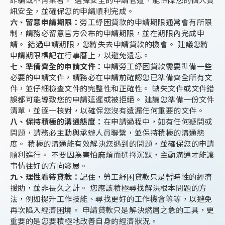
詐騙或不肖業者。 選擇安全的申請管道，能保障您的個人資
訊安全，並確保您的申請順利完成。
六、留意申請期限：
勞工紓困貸款的申請期限通常會有所限
制，請務必留意官方公布的申請期限，並在期限內完成申
請。 錯過申請期限，您將失去申請貸款的機會。 建議您將
申請期限標記在行事曆上，以避免遺忘。
七、準備齊全的申請文件：
申請勞工紓困貸款需要準備一些
必要的申請文件，請務必在申請前確認您已準備齊全所有文
件，並仔細檢查文件的完整性和正確性。 缺失文件或文件錯
誤都可能導致您的申請延遲或被拒絕。 建議您準備一份文件
清單，並逐一核對，以確保您沒有遺漏任何重要的文件。
八、保持積極的溝通態度：
在申請過程中，如有任何疑問或
問題，請務必主動與承辦人員聯繫，並保持積極的溝通態
度。 積極的溝通能有效解決您遇到的問題，並確保您的申請
順利進行。 不要因為害怕麻煩而選擇沉默，主動溝通才能讓
事情往好的方向發展。
九、理性看待貸款：
記住，勞工紓困貸款只是暫時性的經濟
援助，並非長久之計。 您應該積極尋找解決根本問題的方
法，例如提升工作技能、尋找更好的工作機會等等，以避免
再次陷入經濟困境。 申請貸款只是解決燃眉之急的工具，更
重要的是您要積極地改善自身的經濟狀況。