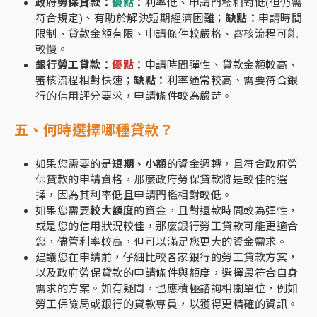
政府勞保貸款：
優點
：
利率低、申請門檻相對低(但仍需
符合規定)、有助於解決短期經濟困難；
缺點：
申請時間
限制、貸款金額有限、申請條件較嚴格、審核流程可能
較慢。
銀行勞工貸款：
優點
：
申請時間彈性、貸款金額較高、
審核流程相對快速；
缺點：
利率通常較高、需要符合銀
行的信用評分要求，申請條件較為嚴苛。
五、何時選擇哪種貸款？
如果您需要的是
短期、小額
的資金週轉，且符合政府勞
保貸款的申請資格，那麼政府勞保貸款將是較佳的選
擇，因為其利率低且申請門檻相對較低。
如果您需要
較大額度
的資金，且對還款時間較為彈性，
或是您的信用狀況較佳，那麼銀行勞工貸款可能更適合
您，儘管利率較高，但可以滿足您更大的資金需求。
建議您在申請前，仔細比較各家銀行的勞工貸款方案，
以及政府勞保貸款的申請條件與額度，選擇最符合自身
需求的方案。如有疑問，也應積極諮詢相關單位，例如
勞工保險局或銀行的貸款專員，以獲得更精確的資訊。