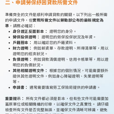
二、申請勞保紓困貸款所需文件
準備齊全的文件是順利申請貸款的關鍵。以下列出一般所需
的申請文件，但
實際所需文件以勞動部公布的最新規定為
準
，請務必確認：
身分證正反面影本：
證明您的身分。
勞保投保證明：
證明您的勞保投保狀況及年資。
戶籍謄本：
用以確認您的戶籍資料。
財力證明：
例如薪資單、存款證明、所得清單等，用以
證明您的經濟狀況。
負債證明：
例如貸款清償證明、信用卡帳單等，用以證
明您的負債狀況。
其他相關證明文件：
根據您的個別情況，可能需要額外
提供其他證明文件，例如身心障礙證明、失業證明等
等。
申請書：
通常需要填寫勞工保險局提供的申請書。
重要提示：
所有文件都必須是影本，但有些文件可能需要加
蓋原單位或相關機構的印章，以確保文件之真實性。 請仔細
檢查所有文件是否完整無誤，並確保文件清晰可辨識，避免