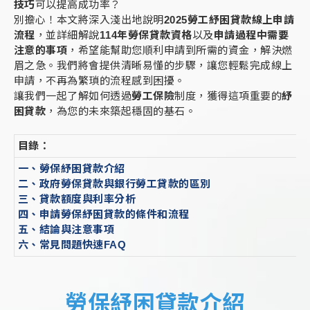
技巧
可以提高成功率？
別擔心！本文將深入淺出地說明
2025勞工紓困貸款線上申請
流程
，並詳細解說
114年勞保貸款資格
以及
申請過程中需要
注意的事項
，希望能幫助您順利申請到所需的資金，解決燃
眉之急。我們將會提供清晰易懂的步驟，讓您輕鬆完成線上
申請，不再為繁瑣的流程感到困擾。
讓我們一起了解如何透過
勞工保險
制度，獲得這項重要的
紓
困貸款
，為您的未來築起穩固的基石。
目錄：
一、勞保紓困貸款介紹
二、政府勞保貸款與銀行勞工貸款的區別
三、貸款額度與利率分析
四、申請勞保紓困貸款的條件和流程
五、結論與注意事項
六、常見問題快速FAQ
勞保紓困貸款介紹