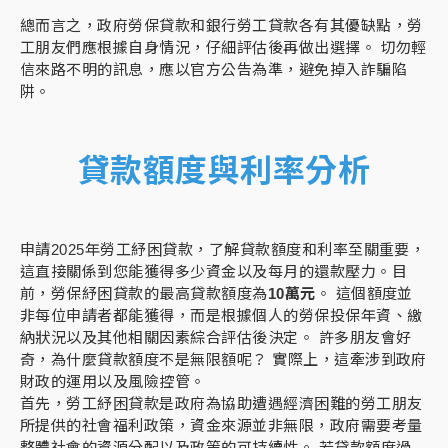
總而言之，政府勞保貸款和銀行勞工貸款各有其優缺點，勞
工朋友們應根據自身情況，仔細評估後再做出選擇。 切勿輕
信來路不明的訊息，應以官方公告為準，避免掉入詐騙陷
阱。
貸款額度與利率分析
申請2025年勞工紓困貸款，了解貸款額度和利率至關重要，
這直接關係到您能獲得多少資金以及每月的還款壓力。目
前，勞保紓困貸款的最高貸款額度為
10萬元
。 這個額度並
非每位申請者都能獲得，而是根據個人的勞保投保年資、繳
納狀況以及其他相關因素綜合評估後決定。 許多朋友會好
奇，為什麼貸款額度不是無限額呢？ 實際上，這牽涉到政府
財政的運用以及風險控管。
首先，勞工紓困貸款是政府為協助遭遇經濟困難的勞工朋友
所提供的社會福利政策，資金來源並非無限，政府需要考量
整體社會的資源分配以及政策的可持續性。 若貸款額度過