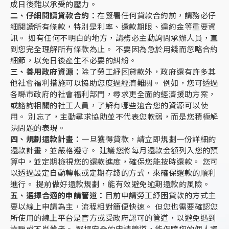
成日後難以承受的壓力。
二、仔細閱讀貸款合約：
在簽署任何貸款合約前，請務必仔
細閱讀所有條款，特別是利率、還款期限、違約金等重要資
訊。 如有任何不明白的地方，請務必主動詢問承辦人員，直
到您完全理解所有條款為止。 不要因為急於用錢而忽略合約
細節，以免日後產生不必要的糾紛。
三、善用政府資源：
除了勞工紓困貸款外，政府還有許多其
他社會福利措施可以協助您度過經濟難關。 例如，您可透過
各縣市政府的社會福利部門，尋求更全面的經濟援助方案，
或諮詢相關的社工人員，了解有哪些適合您的資源可以使
用。 別忘了，主動尋求協助並不代表您軟弱，而是您積極解
決問題的表現。
四、規劃還款計畫：
一旦獲得貸款，請立即規劃一份詳細的
還款計畫，並嚴格遵守。 建議您將每月還款金額列入您的預
算中，並定期檢視您的還款進度，確保您能按時還款。 您可
以透過設定自動轉帳或定期存錢的方式，來確保還款的順利
進行。 提前做好還款規劃，能有效避免逾期還款的風險。
五、選擇合適的申請管道：
目前申請勞工紓困貸款的方式主
要以線上申請為主，流程相對簡便快速。 但您也需要確認您
所使用的線上平台是官方或受政府認可的管道，以避免遇到