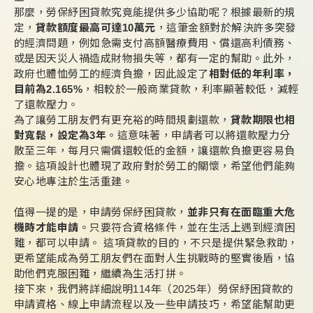
那麼，勞保紓困貸款究竟能提供多少協助呢？根據最新的規
定，
貸款額度最高可達10萬元
，這筆金額對於解決許多突發
的經濟問題，例如急需支付高額醫療費用、償還高利債務、
或是因天災人禍造成財物損失等，都有一定的幫助。此外，
政府也體恤勞工的經濟負擔，因此設定了
相對低的年利率，
目前為2.165%
，相較於一般商業貸款，利率顯著較低，減輕
了還款壓力。
為了讓勞工朋友們有更充裕的時間規劃還款，
貸款期限也相
對寬鬆，設定為3年
。這意味著，申請者可以將還款壓力分
散至三年，每月只需償還較低的金額，讓還款負擔更容易負
擔。這項設計也體現了政府對於勞工的關懷，希望他們能夠
安心地專注於生活重建。
值得一提的是，申請勞保紓困貸款，
並非只有在面臨重大危
機時才能申請
。只要符合資格條件，並在生活上遇到經濟困
難，都可以申請。 這項貸款的目的，不只是提供緊急救助，
更希望能成為勞工朋友們在面對人生挑戰時的堅實後盾，協
助他們克服困難，繼續為生活打拼。
接下來，我們將詳細說明114年（2025年）勞保紓困貸款的
申請資格、線上申請流程以及一些申請技巧，希望能幫助更