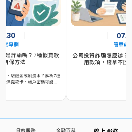
07.03
簡單貸專欄
公司投資詐騙怎麼辦？合作方收了訂金卻挪
用款項，錢拿不回來該如何處理？
種
貸款服務
金融百科
線上服務