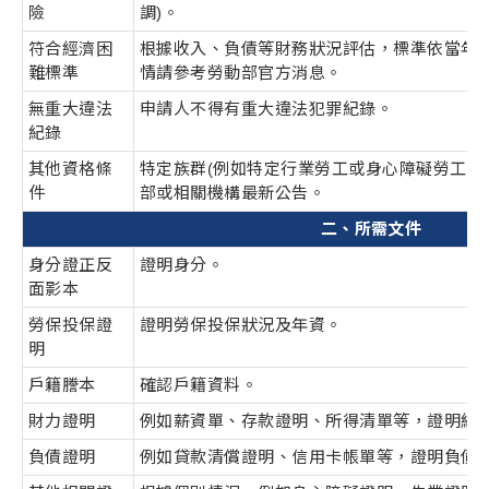
險
調)。
符合經濟困
根據收入、負債等財務狀況評估，標準依當年
難標準
情請參考勞動部官方消息。
無重大違法
申請人不得有重大違法犯罪紀錄。
紀錄
其他資格條
特定族群(例如特定行業勞工或身心障礙勞工)
件
部或相關機構最新公告。
二、所需文件
身分證正反
證明身分。
面影本
勞保投保證
證明勞保投保狀況及年資。
明
戶籍謄本
確認戶籍資料。
財力證明
例如薪資單、存款證明、所得清單等，證明經
負債證明
例如貸款清償證明、信用卡帳單等，證明負債