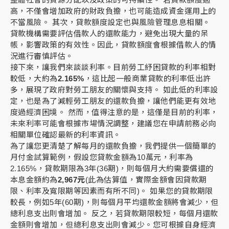
高，不僅會增加政府的財政負擔，也可能造成資金運用上的
不當風險。 其次，貸款額度設定也與風險管理息息相關。
貸款機構需要評估借款人的還款能力，避免出現大量的呆
帳，影響政策的有效性。因此，貸款額度會根據借款人的情
況進行審慎評估。
接下來，讓我們來談談利率。目前勞工紓困貸款的利率相對
較低，大約為
2.165%
，這比起一般商業貸款的利率低出許
多，展現了政府對勞工朋友的關懷與支持。 如此低的利率設
定，也是為了減輕勞工朋友的還款負擔，讓他們能更有效地
度過經濟困境。 然而，值得注意的是，這僅是目前的利率，
未來利率可能會根據市場情況調整，建議您在申請前務必向
相關單位確認最新的利率資訊。
為了讓您更清楚了解每月的還款負擔，我們提供一個簡單的
月付金試算範例，假設您貸款金額為10萬元，利率為
2.165%，貸款期限為3年(36期)，則每個月大約需要償還的
本息金額約為
2,967元
(此為估算值，實際金額會因貸款期
限、利率及寬限期等因素而有所不同)。 如果您的貸款期限
較長，例如5年(60期)，則每個月平均還款金額將會減少，但
總利息支出則會增加。 反之，若貸款期限較短，每個月還款
金額則會增加，但總利息支出則會減少。您可根據自身經濟