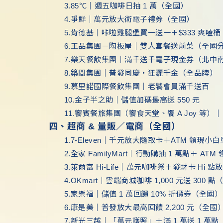
3.85℃｜週五咖啡日抽 1 萬（全國）
4.爭鮮｜萬元放大術電子禮券（全國）
5.肯德基｜咔啦雞腿堡買一送一＋$333 爽嗑桶
6.王品集團－陶板屋｜雙人套餐送前菜（全國
7.樂天餐飲集團｜滿千送千電子現金券（北中
8.築間集團｜普發同慶・狂灑千金（全品牌）
9.慕里諾國際餐飲集團｜老饕會員滿千送百
10.金子半之助｜儲值加碼最高送 550 元
11.饗賓餐旅集團（饗食天堂、饗 A Joy 等）
四、超商 & 量販／電商（全國）
1.7-Eleven｜千元放大隨取卡＋ATM 領現小
2.全家 FamilyMart｜行動購抽 1 萬點＋ AT
3.萊爾富 Hi-Life｜萬元咖啡祭＋發財卡 Hi 點
4.OKmart｜雲端商城咖啡 1,000 元送 300 
5.家樂福｜儲值 1 萬回饋 10% 折價券（全國）
6.康是美｜普發放大最高回饋 2,200 元（全國
7.新光三越｜「萬元護照」＋滿 1 萬送 1 萬點