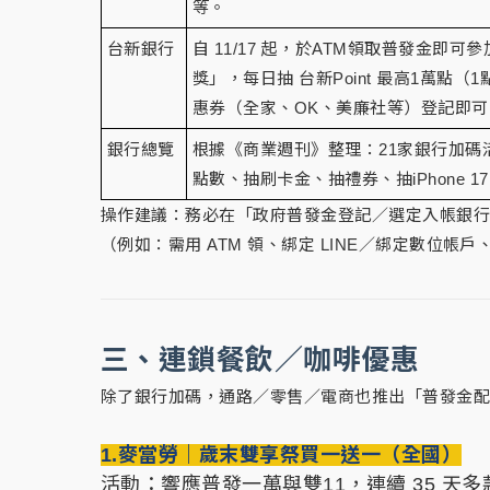
等。
台新銀行
自 11/17 起，於ATM領取普發金即
獎」，每日抽 台新Point 最高1萬點（
惠券（全家、OK、美廉社等）登記即可
銀行總覽
根據《商業週刊》整理：21家銀行加碼
點數、抽刷卡金、抽禮券、抽iPhone 
操作建議：務必在「政府普發金登記／選定入帳銀
（例如：需用 ATM 領、綁定 LINE／綁定數位帳
三、連鎖餐飲／咖啡優惠
除了銀行加碼，通路／零售／電商也推出「普發金配
1.麥當勞｜歲末雙享祭買一送一（全國）
活動：響應普發一萬與雙11，連續 35 天