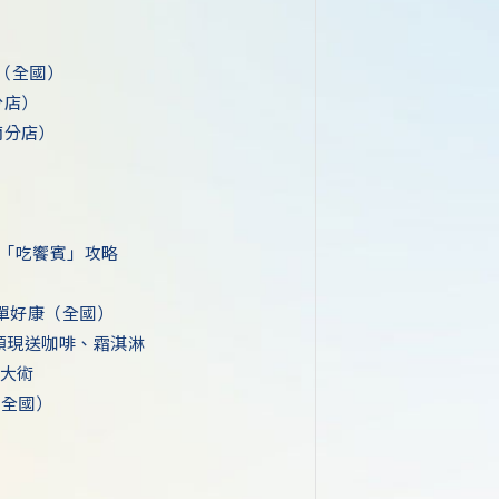
（全國）
分店）
南分店）
｜「吃饗賓」攻略
白單好康（全國）
M 領現送咖啡、霜淇淋
放大術
點（全國）
）