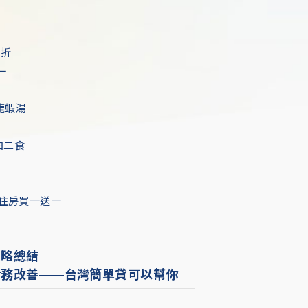
 折
一
龍蝦湯
泊二食
住房買一送一
策略總結
財務改善——台灣簡單貸可以幫你