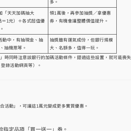
多。
可參加「天天加碼抽大
領1萬後，再參加抽獎／拿優惠
1點＝1元）＋各式超值優
券，有機會讓整體價值提升。
。
活動中，有抽現金、抽
抽獎雖有運氣成份，但銀行規模
17、抽機票等。
大、名額多，值得一玩。
行」時同時注意該銀行的加碼活動條件，錯過這些設置，就可能喪
戶、登錄活動網頁等）。
合活動」，可讓這1萬元變成更多實質優惠。
多款指定品項「買一送一」券。