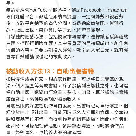
長。
無論是經營YouTube、部落格，還是Facebook、Instagram
等自媒體平台，都能在累積高流量、一定粉絲數和觀看數
後，收取平台給予的廣告分潤，或透過廠商業配、聯盟行
銷、版面出租、用戶贊助等方式，將流量變現。
自媒體的經營心法，包括觀察市場需求、選擇讀者感興趣的
主題、搭配行銷操作等，其中最重要的是持續輸出、創作有
價值的內容，只要長期投入經營、吸引到大眾目光，就有機
會靠自媒體獲取穩定的被動收入。
被動收入方法13：
自助出版書籍
如果憧憬成為作家、想靠寫作賺錢，可以將自己豐富的想
法、個人經歷等寫成書籍，除了投稿到出版社之外，也可選
擇自助出版，透過自行寫書、製作、印書，再於網路或實體
店面賣出，來獲取長期的被動收入。
自助出版的好處是創作自由度高、出書時程可自行掌握，但
相較於由出版社出書，可能因缺乏名人推薦和宣傳、文案包
裝和商品定位不佳，而得到極差的銷售成績。因此小作者剛
起步時，可搭配社群活動，多與讀者溝通，同時累積作品
量、經營筆名，也培養忠誠的讀者群。