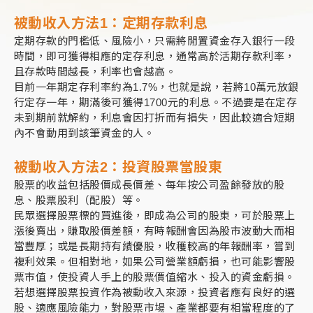
被動收入方法1：
定期存款利息
定期存款的門檻低、風險小，只需將閒置資金存入銀行一段
時間，即可獲得相應的定存利息，通常高於活期存款利率，
且存款時間越長，利率也會越高。
目前一年期定存利率約為1.7%，也就是說，若將10萬元放銀
行定存一年，期滿後可獲得1700元的利息。不過要是在定存
未到期前就解約，利息會因打折而有損失，因此較適合短期
內不會動用到該筆資金的人。
被動收入方法2：
投資股票當股東
股票的收益包括股價成長價差、每年按公司盈餘發放的股
息、股票股利（配股）等。
民眾選擇股票標的買進後，即成為公司的股東，可於股票上
漲後賣出，賺取股價差額，有時報酬會因為股市波動大而相
當豐厚；或是長期持有績優股，收穫較高的年報酬率，嘗到
複利效果。但相對地，如果公司營業額虧損，也可能影響股
票市值，使投資人手上的股票價值縮水、投入的資金虧損。
若想選擇股票投資作為被動收入來源，投資者應有良好的選
股、適應風險能力，對股票市場、產業都要有相當程度的了