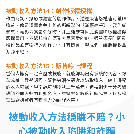
被動收入方法14：
創作版權授權
作曲寫詞、攝影或繪畫等創作作品，透過販售版權皆可獲取
收益，像是漫畫家井上雄彥所繪製的《灌籃高手》，製作成
影集、電影或實體公仔時，井上雄彥可因此漫畫IP版權獲得
版權費用。不過想擁有深受大眾喜愛的IP，通常須長時間累
積作品並有獨特的創作力，才有機會一舉成名，讓版權收益
源源不絕。
被動收入方法15：
販售線上課程
當個人擁有一定資歷或技能，就能歸納出有系統的內容，錄
製成線上教學課程，販售給潛在顧客以賺取收入。線上課程
的收入可觀，單堂課可能獲利上千萬元，但相對也十分考驗
講師的個人魅力和知名度，並需要足夠的行銷預算，以及梳
理出對購買者有吸引力的課程內容。
被動收入方法穩賺不賠？小
心被動收入陷阱和詐騙