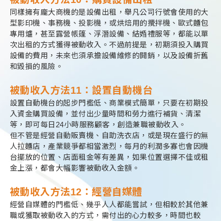
同樣擁有龐大商機的是設備出租，舉凡公司行號會使用的大
型影印機、事務機、投影機，或烘焙用的攪拌機、歐式麵包
專用爐，甚至露營帳篷、浮潛設備、結婚禮服等，都能以單
次出租的方式獲得被動收入。不過前提是，初期須投入購買
設備的費用，未來也須承擔設備維修的開銷，以及設備折舊
和毀損的風險。
被動收入方法11：
設置自動機台
設置自動機台的起步門檻低、商業模式簡單，只要在初期投
入資金購買設備，並付出少量時間和勞力進行補貨、清潔
等，即可每日24小時服務顧客，創造兼職被動收入。
但不管是經營自動販賣機、自助洗衣店，或是現在盛行的無
人拉麵店，產業競爭都相當激烈，每月的利潤多寡也會因機
台擺放的位置、店面租金等有差異，如果位置選擇不佳或租
金上漲，都會大幅影響被動收入金額。
被動收入方法12：
經營自媒體
經營自媒體的門檻低、幾乎人人都能嘗試，但相較於其他兼
職或獲取被動收入的方式，需付出的心力較多，時間也較