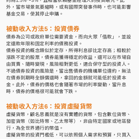
約為1.5%～3%，且相當依賴基金經理人的投資眼光。此
外，當市場景氣萎縮時，或有國際突發事件時，也可能影響
基金交易，使其停止申購。
被動收入方法5：
投資債券
債券為公司或政府單位需要資金，而向大眾「借款」，並設
定還款年限和固定利率的債務投資。
債券投資的概念類似於定存，所得利息卻比定存高；相較於
漲跌不定的股票，債券能獲得穩定的收益，還可以在市場自
由買賣、隨時變現，風險相對更低，適合保守型的投資人。
不過債券投資的風險是，當出售債券的機構單位違約，無法
在債券到期時全額償還時，拿回的金額就可能低於投資本
金。此外，債券的價格也會隨著市場的利率變動，當升息
時，債券的價格很可能就會下跌。
被動收入方法6：
投資虛擬貨幣
虛擬貨幣，顧名思義就是沒有實體的貨幣，包含數位貨幣、
加密貨幣（如比特幣、乙太幣等），非由特定國家或地區發
行，為全世界通行的幣值。
虛擬貨幣的投資門檻低，可以依照個人需求和預算，只買入