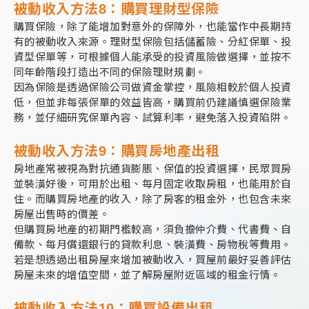
被動收入方法8：
購買理財型保險
購買保險，除了能增加對意外的保障外，也能當作中長期持
有的被動收入來源。理財型保險包括儲蓄險、分紅保單、投
資型保單等，可根據個人能承受的投資風險做選擇，並按不
同年齡階段打造出不同的保險理財規劃。
因為保險是透過保險公司做資金掌控，風險相較於個人投資
低，但並非每張保單的效益皆高，購買前仍建議慎選保險業
務，並仔細研究保單內容、試算利率，避免落入投資陷阱。
被動收入方法9：
購買房地產出租
房地產常被視為對抗通貨膨脹、保值的投資選擇，民眾買房
並裝潢好後，可用於出租、每月固定收取房租，也能用於自
住。而購買房地產的收入，除了房客的租金外，也包含未來
房屋出售時的價差。
但購買房地產的初期門檻較高，須負擔仲介費、代書費、自
備款、每月償還銀行的貸款利息、裝潢費、房物稅等費用。
若是想透過出租房屋來增加被動收入，買屋前最好妥善評估
房屋未來的增值空間，並了解房屋附近區域的租金行情。
被動收入方法10：
購買設備出租