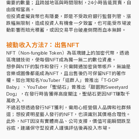
需要的數量；且跨越地區與時間限制，24小時皆能買賣，自
由度相當高。
但投資虛擬貨幣也有隱憂，即是不受政府銀行監督列管、漲
跌幅無限制，造成投資人有機會一夕致富，也可能受市場波
動影響而賠光積蓄，或因交易平台破產倒閉而血本無歸。
被動收入方法7：
出售NFT
NFT（Non-fungible Token）為區塊鏈上的加密代幣，透過
區塊鏈技術，使每個NFT成為獨一無二的數位資產。
想參與NTF的製作和發行，只需開通加密貨幣帳戶，無論是
音樂或圖像都能成為NFT，且出售後仍可保留NFT的著作
權。如台灣知名YouTuber「這群人」曾推出「T-GOP
Baby」、YouTuber「聖結石」曾推出「甜園狗Sweetyard
Dog」，在發行時皆獲得高度關注，聖結石更因NFT賺取千
萬收入。
不過若想透過發行NFT獲利，需用心經營個人品牌和社群頻
道；想投資明星藝人發行的NFT，也須識別其價格合理性。
此外，NFT因沒有實體商品、公司支撐，價值可能瞬間跌至
谷底，建議保守型投資人謹慎評估後再投入市場。