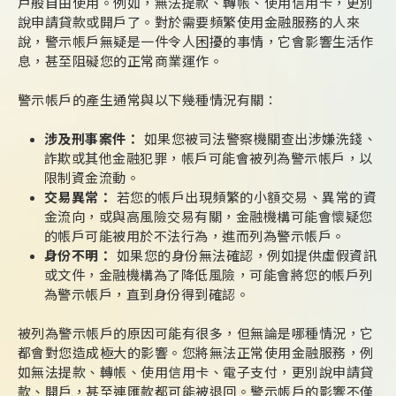
戶般自由使用。例如，無法提款、轉帳、使用信用卡，更別
說申請貸款或開戶了。對於需要頻繁使用金融服務的人來
說，警示帳戶無疑是一件令人困擾的事情，它會影響生活作
息，甚至阻礙您的正常商業運作。
警示帳戶的產生通常與以下幾種情況有關：
涉及刑事案件：
如果您被司法警察機關查出涉嫌洗錢、
詐欺或其他金融犯罪，帳戶可能會被列為警示帳戶，以
限制資金流動。
交易異常：
若您的帳戶出現頻繁的小額交易、異常的資
金流向，或與高風險交易有關，金融機構可能會懷疑您
的帳戶可能被用於不法行為，進而列為警示帳戶。
身份不明：
如果您的身份無法確認，例如提供虛假資訊
或文件，金融機構為了降低風險，可能會將您的帳戶列
為警示帳戶，直到身份得到確認。
被列為警示帳戶的原因可能有很多，但無論是哪種情況，它
都會對您造成極大的影響。您將無法正常使用金融服務，例
如無法提款、轉帳、使用信用卡、電子支付，更別說申請貸
款、開戶，甚至連匯款都可能被退回。警示帳戶的影響不僅