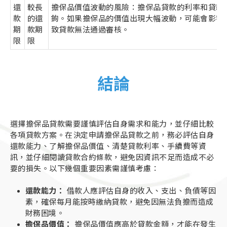
還
較長
擔保品價值波動的風險：擔保品貸款的利率和貸款
款
的還
鉤。如果擔保品的價值出現大幅波動，可能會影響
期
款期
致貸款無法通過審核。
限
限
結論
選擇擔保品貸款需要謹慎評估自身需求和能力，並仔細比較
各項貸款方案。在決定申請擔保品貸款之前，務必評估自身
還款能力、了解擔保品價值、清楚貸款利率、手續費等資
訊，並仔細閱讀貸款合約條款，避免因資訊不足而造成不必
要的損失。以下幾個重要因素需謹慎考慮：
還款能力：
借款人應評估自身的收入、支出、負債等因
素，確保每月能按時繳納貸款，避免因無法負擔而造成
財務困境。
擔保品價值：
擔保品價值應高於貸款金額，才能在發生