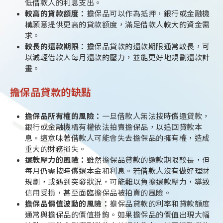
低借款人的利息支出。
較高的貸款額度：
擔保品可以作為抵押，銀行或金融機
構願意提供更高的貸款額度，滿足借款人較大的資金需
求。
較長的還款期限：
擔保品貸款的還款期限通常較長，可
以減輕借款人每月還款的壓力，並能更好地規劃還款計
畫。
擔保品貸款的缺點
擔保品所有權的風險：
一旦借款人無法按時償還貸款，
銀行或金融機構有權依法拍賣擔保品，以追回貸款本
息。這意味著借款人可能會失去擔保品的擁有權，造成
重大的財務損失。
還款壓力的風險：
雖然擔保品貸款的還款期限較長，但
每月仍需按時償還本金和利息。若借款人沒有做好理財
規劃，或遇到突發狀況，可能難以負擔還款壓力，導致
信用受損，甚至面臨擔保品被拍賣的風險。
擔保品價值波動的風險：
擔保品貸款的利率和貸款額度
通常與擔保品的價值掛鉤。如果擔保品的價值出現大幅