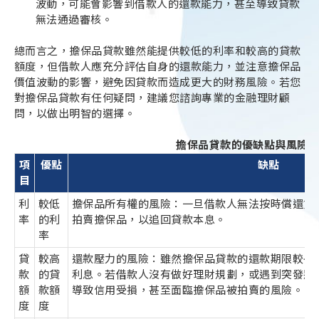
波動，可能會影響到借款人的還款能力，甚至導致貸款
無法通過審核。
總而言之，擔保品貸款雖然能提供較低的利率和較高的貸款
額度，但借款人應充分評估自身的還款能力，並注意擔保品
價值波動的影響，避免因貸款而造成更大的財務風險。若您
對擔保品貸款有任何疑問，建議您諮詢專業的金融理財顧
問，以做出明智的選擇。
擔保品貸款的優缺點與風險
項
優點
缺點
目
利
較低
擔保品所有權的風險：一旦借款人無法按時償還貸
率
的利
拍賣擔保品，以追回貸款本息。
率
貸
較高
還款壓力的風險：雖然擔保品貸款的還款期限較長
款
的貸
利息。若借款人沒有做好理財規劃，或遇到突發狀
額
款額
導致信用受損，甚至面臨擔保品被拍賣的風險。
度
度