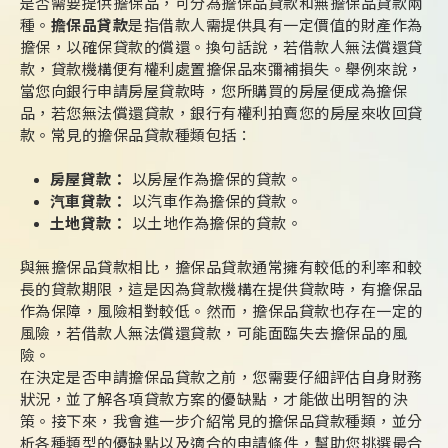
是否需要提供擔保品，可分為擔保品貸款和無擔保品貸款兩
種。
擔保品貸款
是指借款人需提供具有一定價值的財產作為
擔保，以確保貸款的償還。換句話說，若借款人無法償還貸
款，貸款機構便有權利處置擔保品來彌補損失。舉例來說，
當您向銀行申請房屋貸款時，您所購買的房屋便成為擔保
品，若您無法償還貸款，銀行有權利拍賣您的房屋來收回貸
款。常見的擔保品貸款種類包括：
房屋貸款：
以房屋作為擔保的貸款。
汽車貸款：
以汽車作為擔保的貸款。
土地貸款：
以土地作為擔保的貸款。
與無擔保品貸款相比，擔保品貸款通常擁有較低的利率和較
長的貸款期限，這是因為貸款機構在提供貸款時，有擔保品
作為保障，風險相對較低。然而，擔保品貸款也存在一定的
風險，若借款人無法償還貸款，可能面臨失去擔保品的風
險。
在決定是否申請擔保品貸款之前，您需要仔細評估自身財務
狀況，並了解各項貸款方案的優缺點，才能做出明智的決
策。接下來，我會進一步介紹常見的擔保品貸款種類，並分
析各種類型的優缺點以及適合的申請條件，幫助您挑選最合