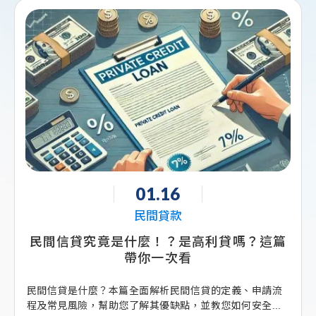
01.16
12
民間貸款
民間
什麼！？是高利貸嗎？這篇
融資公司與銀行貸款
帶你一次看
解
全面解析民間信貸的定義、申請流
許多中小企業主和個人創業
了解其優缺點，並教您如何安全...
個重要的抉擇：向銀行申請貸