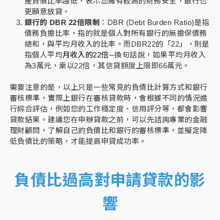
產負債比率越低，表示您擁有較高的財務安全，銀行也
更願意放貸。
銀行的 DBR 22倍限制
：DBR (Debt Burden Ratio)是指
債務負擔比率，指的就是個人對所有銀行的無擔保債務
總和，與平均月收入的比率。而DBR22的「22」，則是
指個人平均
月收入的22倍
─換句話說，如果平均月收入
為3萬元，乘以22倍，其信貸額度上限即66萬元。
需要注意的是，以上只是一些常見的負債比計算方式和銀行
審核標準，實際上銀行在審核貸款時，會根據不同的情況進
行綜合評估，例如您的工作穩定度、信用評分等，都會影響
貸款結果。建議您在申辦貸款之前，可以先諮詢專業的金融
理財顧問，了解自己的負債比和銀行的審核標準，並擬定降
低負債比的策略，才能提高申貸成功率。
負債比過高對申請貸款的影
響