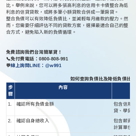
比。舉例來說，您可以將多張高利息的信用卡卡債整合為低
利息的信貸貸款，或將多筆小額貸款合併成一筆房貸。
整合負債可以有效降低負債比，並減輕每月繳款的壓力。然
而，您需要仔細評估不同的貸款方案，選擇最適合自己的整
合方式，避免陷入新的負債循環。
免費諮詢我們台灣簡單貸！
📞免付費電話：0800-808-991
💬
線上詢問LINE：@w991
如何查詢負債比及降低負債比
步
內容
驟
1.
確認所有負債金額
包含信用
貸、學貸
2.
確認自身總收入
包含薪資
計算單位